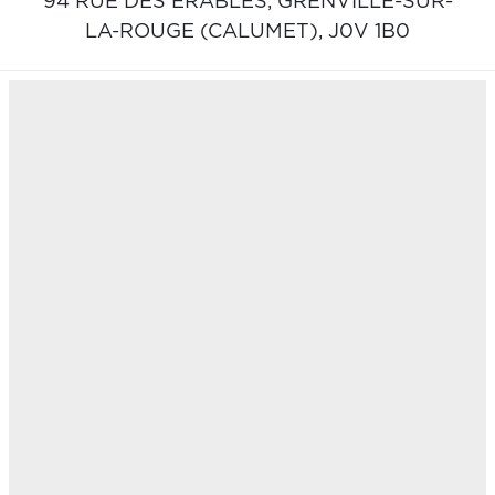
94 RUE DES ÉRABLES,
GRENVILLE-SUR-
LA-ROUGE (CALUMET),
J0V 1B0