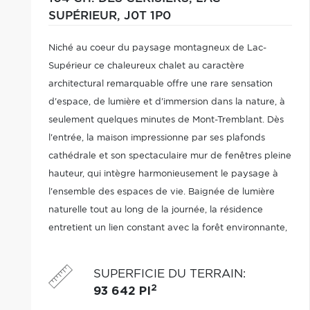
SUPÉRIEUR,
J0T 1P0
Niché au coeur du paysage montagneux de Lac-
Supérieur ce chaleureux chalet au caractère
architectural remarquable offre une rare sensation
d'espace, de lumière et d'immersion dans la nature, à
seulement quelques minutes de Mont-Tremblant. Dès
l'entrée, la maison impressionne par ses plafonds
cathédrale et son spectaculaire mur de fenêtres pleine
hauteur, qui intègre harmonieusement le paysage à
l'ensemble des espaces de vie. Baignée de lumière
naturelle tout au long de la journée, la résidence
entretient un lien constant avec la forêt environnante,
visible depuis toutes les pièces principales. À pieds
des restaurants, SAQ, marché gourmand.
SUPERFICIE DU TERRAIN
:
2
93 642 PI