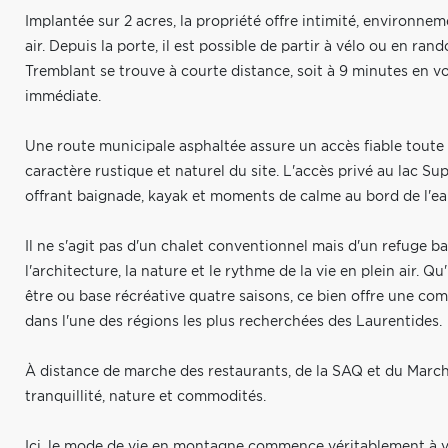
Implantée sur 2 acres, la propriété offre intimité, environnem
air. Depuis la porte, il est possible de partir à vélo ou en ra
Tremblant se trouve à courte distance, soit à 9 minutes en vo
immédiate.
Une route municipale asphaltée assure un accès fiable toute l
caractère rustique et naturel du site. L'accès privé au lac Sup
offrant baignade, kayak et moments de calme au bord de l'ea
Il ne s'agit pas d'un chalet conventionnel mais d'un refuge b
l'architecture, la nature et le rythme de la vie en plein air. Qu
être ou base récréative quatre saisons, ce bien offre une com
dans l'une des régions les plus recherchées des Laurentides.
À distance de marche des restaurants, de la SAQ et du March
tranquillité, nature et commodités.
Ici, le mode de vie en montagne commence véritablement à v