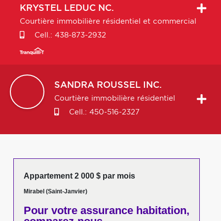
KRYSTEL
LEDUC NC.
Courtière immobilière résidentiel et commercial
Cell.:
438-873-2932
SANDRA
ROUSSEL INC.
Courtière immobilière résidentiel
Cell.:
450-516-2327
Appartement 2 000 $ par mois
Mirabel (Saint-Janvier)
Pour votre
assurance habitation,