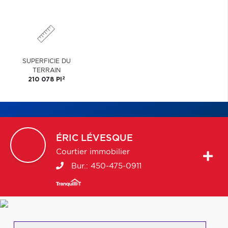
SUPERFICIE DU
TERRAIN
2
210 078 PI
ÉRIC
LÉVESQUE
Courtier immobilier
Bur.:
450-475-0911