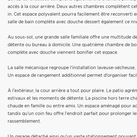
accès à la cour arrière. Deux autres chambres complètent c
in. Cet espace polyvalent pourra facilement être reconverti 
salle de bain complète avec douche dessert également ce ni
Au sous-sol, une grande salle familiale offre une multitude de
détente ou bureau à domicile. Une quatrième chambre de bon
complète avec douche viennent bonifier cet espace.
La salle mécanique regroupe l'installation laveuse-sécheuse, 
Un espace de rangement additionnel permet d'organiser facilem
À l'extérieur, la cour arrière a tout pour plaire. Le patio agr
estivaux et les moments de détente. La piscine hors terre ch
chaude en famille ou entre amis. Un espace aménagé pour accue
tandis qu'un coin feu offre l'endroit parfait pour prolonger l
rassemblement.
Un garage détaché ainsi qu'un vaste stationnement pouvant a