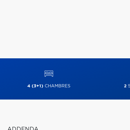
4 (3+1)
CHAMBRES
2
S
ADDENDA