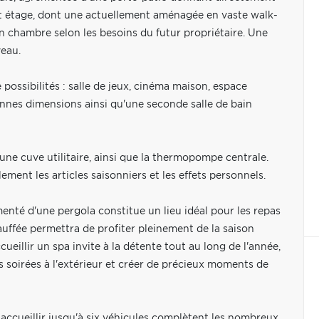
et étage, dont une actuellement aménagée en vaste walk-
en chambre selon les besoins du futur propriétaire. Une
veau.
 possibilités : salle de jeux, cinéma maison, espace
nes dimensions ainsi qu'une seconde salle de bain
une cuve utilitaire, ainsi que la thermopompe centrale.
ent les articles saisonniers et les effets personnels.
émenté d'une pergola constitue un lieu idéal pour les repas
auffée permettra de profiter pleinement de la saison
illir un spa invite à la détente tout au long de l'année,
es soirées à l'extérieur et créer de précieux moments de
ccueillir jusqu'à six véhicules complètent les nombreux