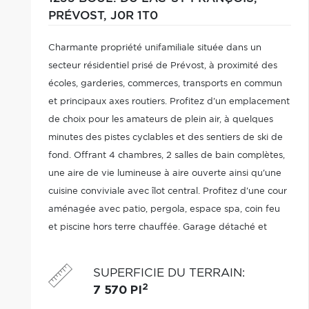
PRÉVOST,
J0R 1T0
Charmante propriété unifamiliale située dans un
secteur résidentiel prisé de Prévost, à proximité des
écoles, garderies, commerces, transports en commun
et principaux axes routiers. Profitez d'un emplacement
de choix pour les amateurs de plein air, à quelques
minutes des pistes cyclables et des sentiers de ski de
fond. Offrant 4 chambres, 2 salles de bain complètes,
une aire de vie lumineuse à aire ouverte ainsi qu'une
cuisine conviviale avec îlot central. Profitez d'une cour
aménagée avec patio, pergola, espace spa, coin feu
et piscine hors terre chauffée. Garage détaché et
vaste stationnement pouvant accueillir jusqu'à 6
véhicules.
SUPERFICIE DU TERRAIN
:
2
7 570 PI