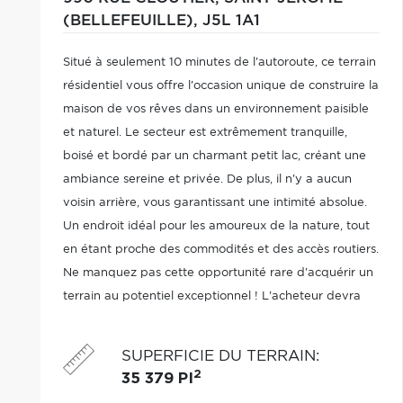
(BELLEFEUILLE),
J5L 1A1
Situé à seulement 10 minutes de l'autoroute, ce terrain
résidentiel vous offre l'occasion unique de construire la
maison de vos rêves dans un environnement paisible
et naturel. Le secteur est extrêmement tranquille,
boisé et bordé par un charmant petit lac, créant une
ambiance sereine et privée. De plus, il n'y a aucun
voisin arrière, vous garantissant une intimité absolue.
Un endroit idéal pour les amoureux de la nature, tout
en étant proche des commodités et des accès routiers.
Ne manquez pas cette opportunité rare d'acquérir un
terrain au potentiel exceptionnel ! L'acheteur devra
faire ses propre vérifications auprès de la municipalité.
SUPERFICIE DU TERRAIN
:
2
35 379 PI