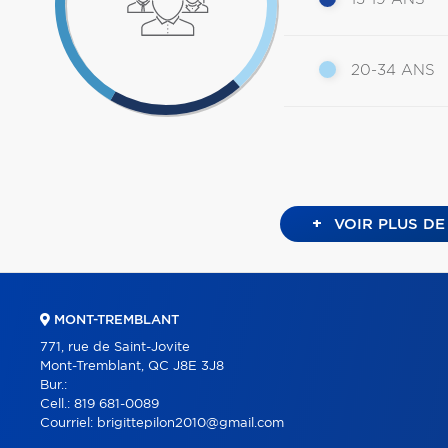
20-34 ANS
+
VOIR PLUS DE
MONT-TREMBLANT
771, rue de Saint-Jovite
Mont-Tremblant, QC J8E 3J8
Bur.:
Cell.:
819 681-0089
Courriel:
brigittepilon2010@gmail.com