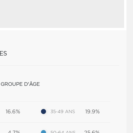
ES
 GROUPE D'ÂGE
16.6%
19.9%
35-49 ANS
50-64 ANS