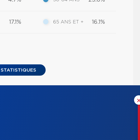
4.7%
25.6%
17.1%
16.1%
65 ANS ET +
 STATISTIQUES