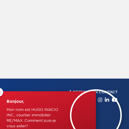
×
RESTONS EN CONTACT
Bonjour,
Mon nom est HUGO INACIO
INC., courtier immobilier
RE/MAX. Comment puis-je
vous aider?