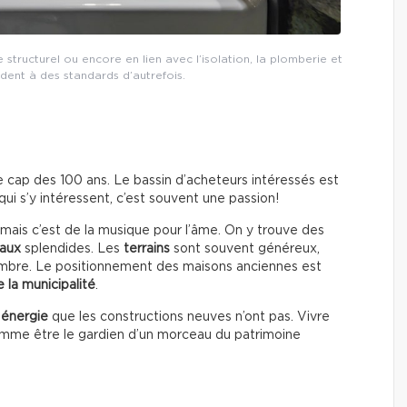
 structurel ou encore en lien avec l’isolation, la plomberie et
ondent à des standards d’autrefois.
e cap des 100 ans. Le bassin d’acheteurs intéressés est
qui s’y intéressent, c’est souvent une passion!
mais c’est de la musique pour l’âme. On y trouve des
raux
splendides. Les
terrains
sont souvent généreux,
’ombre. Le positionnement des maisons anciennes est
 la municipalité
.
e
énergie
que les constructions neuves n’ont pas. Vivre
omme être le gardien d’un morceau du patrimoine