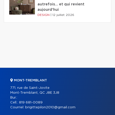
autrefois... et qui revient
aujourd'hui
DESIGN
|
12 juillet 2026
MONT-TREMBLANT
771, rue de Saint-Jovite
Mont-Tremblant, QC J8E 3J8
Bur.:
Cell.:
819 681-0089
Courriel:
brigittepilon2010@gmail.com