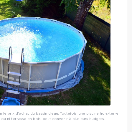
n le prix d’achat du bassin d’eau. Toutefois, une piscine hors-terre,
u ni terrasse en bois, peut convenir à plusieurs budgets.