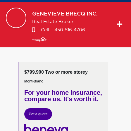
GENEVIEVE
BRECQ INC.
Real Estate Broker
Cell. :
450-516-4706
$799,900 Two or more storey
Mont-Blanc
For your home insurance,
compare us. It's worth it.
Get a quote