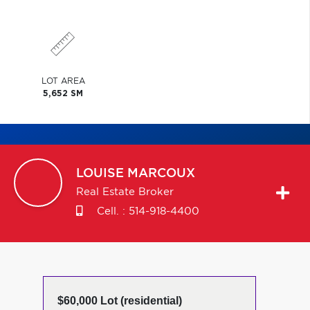
LOT AREA
5,652 SM
LOUISE
MARCOUX
Real Estate Broker
Cell. :
514-918-4400
$60,000 Lot (residential)