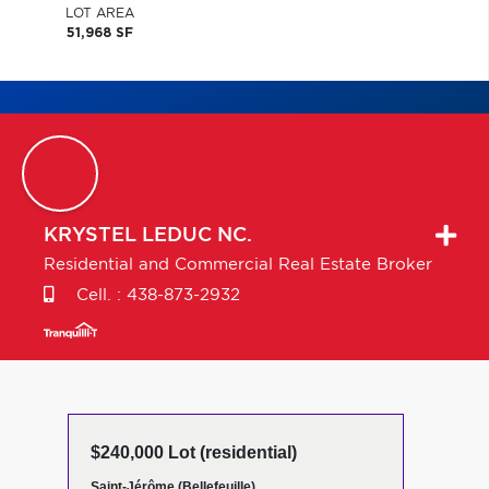
LOT AREA
51,968 SF
KRYSTEL
LEDUC NC.
Residential and Commercial Real Estate Broker
Cell. :
438-873-2932
$240,000 Lot (residential)
Saint-Jérôme (Bellefeuille)